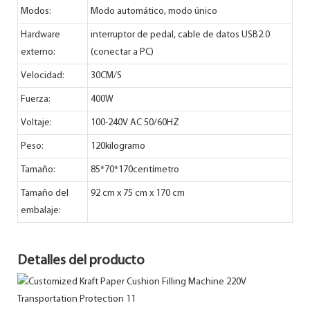
Modos:
Modo automático, modo único
Hardware
interruptor de pedal, cable de datos USB2.0
externo:
(conectar a PC)
Velocidad:
30CM/S
Fuerza:
400W
Voltaje:
100-240V AC 50/60HZ
Peso:
120kilogramo
Tamaño:
85*70*170centímetro
Tamaño del
92 cm x 75 cm x 170 cm
embalaje:
Detalles del producto