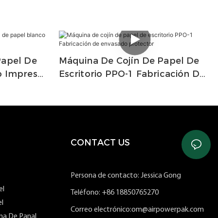
Papel De
Máquina De Cojín De Papel De
o Impreso
Escritorio PPO-1 Fabricación De
Envasado Protector
CONTACT US
Persona de contacto: Jessica Gong
el
Teléfono: +86 18850765270
l
Correo electrónico:om@airpowerpak.com
ma De Panal