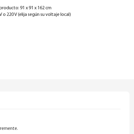
producto: 91 x 91 x 162 cm
V o 220 V (elija según su voltaje local)
ibremente.