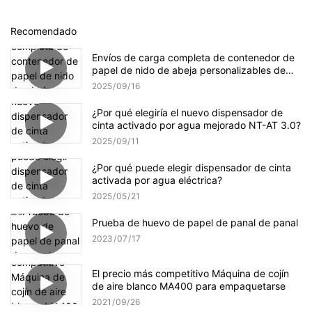
Recomendado
Envíos de carga completa de contenedor de
papel de nido de abeja personalizables de
YJNPACK
2025
09
16
¿Por qué elegiría el nuevo dispensador de
cinta activado por agua mejorado NT-AT 3.0?
2025
09
11
¿Por qué puede elegir dispensador de cinta
activada por agua eléctrica?
2025
05
21
Prueba de huevo de papel de panal de panal
2023
07
17
El precio más competitivo Máquina de cojín
de aire blanco MA400 para empaquetarse
2021
09
26