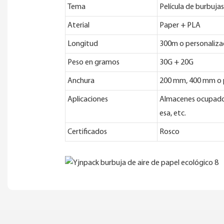
Tema
Película de burbujas
Aterial
Paper + PLA
Longitud
300m o personaliz
Peso en gramos
30G + 20G
Anchura
200 mm, 400 mm o 
Aplicaciones
Almacenes ocupados,
esa, etc.
Certificados
Rosco