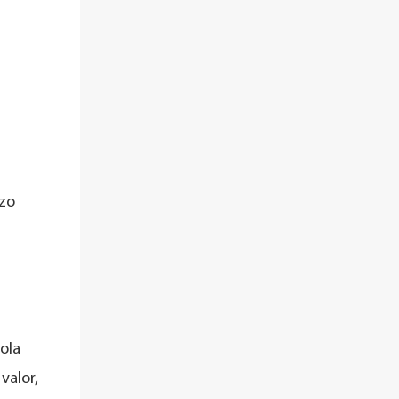
rzo
dola
valor,