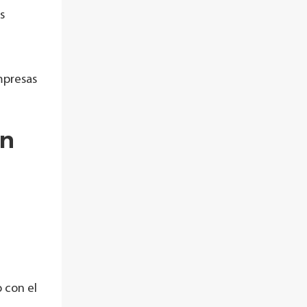
s
mpresas
on
 con el