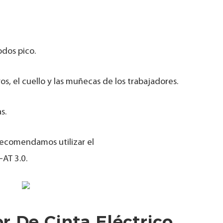
odos pico.
s, el cuello y las muñecas de los trabajadores.
s.
recomendamos utilizar el
AT 3.0.
r De Cinta Eléctrico