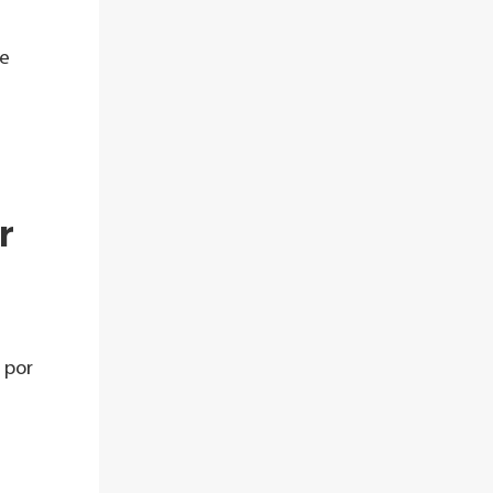
ue
r
 por