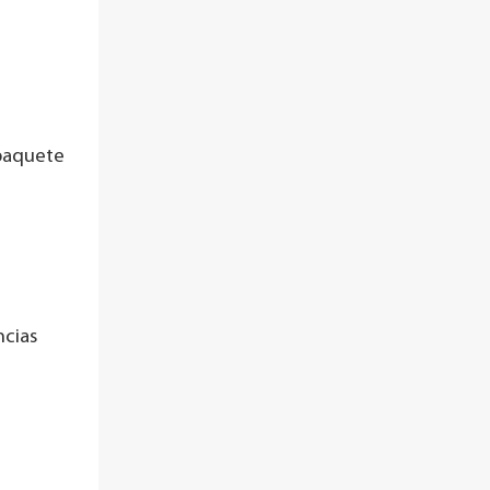
 paquete
ncias