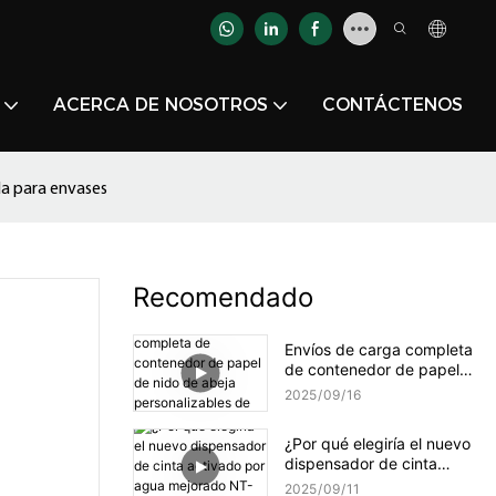
ACERCA DE NOSOTROS
CONTÁCTENOS
da para envases
Recomendado
Envíos de carga completa
de contenedor de papel
de nido de abeja
2025
09
16
personalizables de
YJNPACK
¿Por qué elegiría el nuevo
dispensador de cinta
activado por agua
2025
09
11