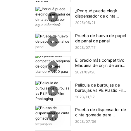
mejorado NT-AT 3.0?
¿Por qué puede elegir
dispensador de cinta
activada por agua
2025
05
21
eléctrica?
Prueba de huevo de papel
de panal de panal
2023
07
17
El precio más competitivo
Máquina de cojín de aire
blanco MA400 para
2021
09
26
empaquetarse
Película de burbujas de
burbujas vs PE Plastic Film
Packaging
2023
11
17
Prueba de dispensador de
cinta gomada para
empaques
2023
07
06