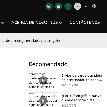
ACERCA DE NOSOTROS
CONTÁCTENOS
nal de embalaje reciclable para regalos
Recomendado
Envíos de carga completa
de contenedor de papel
de nido de abeja
2025
09
16
personalizables de
YJNPACK
¿Por qué elegiría el nuevo
dispensador de cinta
activado por agua
2025
09
11