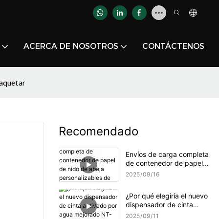
ACERCA DE NOSOTROS
CONTÁCTENOS
paquetar
Recomendado
Envíos de carga completa
de contenedor de papel
de nido de abeja
2025
09
16
personalizables de
YJNPACK
¿Por qué elegiría el nuevo
dispensador de cinta
activado por agua
2025
09
11