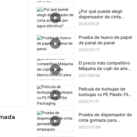
mejorado NT-AT 3.0?
¿Por qué puede elegir
dispensador de cinta
activada por agua
2025
05
21
eléctrica?
Prueba de huevo de papel
de panal de panal
2023
07
17
El precio más competitivo
Máquina de cojín de aire
blanco MA400 para
2021
09
26
empaquetarse
Película de burbujas de
burbujas vs PE Plastic Film
Packaging
2023
11
17
Prueba de dispensador de
mada 
cinta gomada para
empaques
2023
07
06