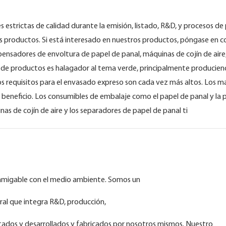
 estrictas de calidad durante la emisión, listado, R&D, y procesos de
os productos. Si está interesado en nuestros productos, póngase en 
ensadores de envoltura de papel de panal, máquinas de cojín de aire
rie de productos es halagador al tema verde, principalmente produci
s requisitos para el envasado expreso son cada vez más altos. Los ma
beneficio. Los consumibles de embalaje como el papel de panal y la p
as de cojín de aire y los separadores de papel de panal ti
 amigable con el medio ambiente. Somos un
ral que integra R&D, producción,
ados y desarrollados y fabricados por nosotros mismos. Nuestro