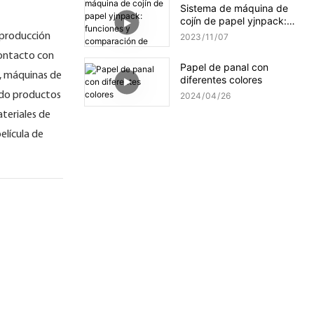
Sistema de máquina de
cojín de papel yjnpack:
funciones y comparación
 producción
2023
11
07
de selección de papel
contacto con
Papel de panal con
, máquinas de
diferentes colores
endo productos
2024
04
26
teriales de
elícula de