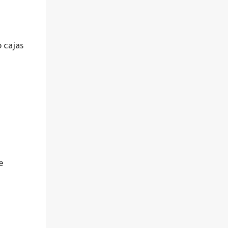
o cajas
e