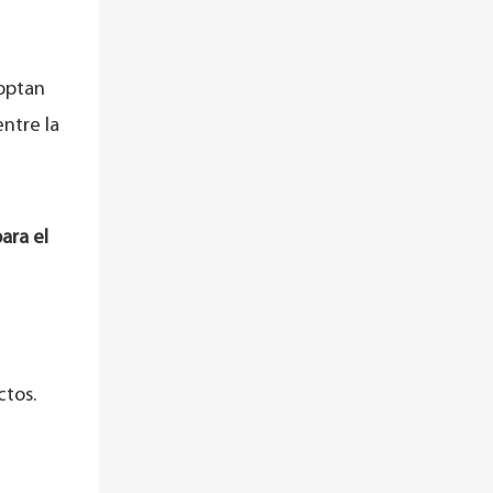
doptan
ntre la
ara el
ctos.