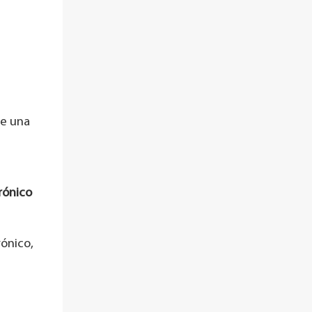
ce una
rónico
rónico,