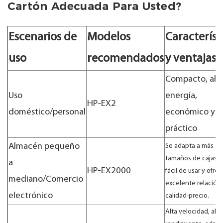
Cartón Adecuada Para Usted?
Escenarios de
Modelos
Característ
uso
recomendados
y ventajas
Compacto, aho
Uso
energía,
HP-EX2
doméstico/personal
económico y
práctico
Almacén pequeño
Se adapta a más
tamaños de cajas, 
a
HP-EX2000
fácil de usar y ofre
mediano/Comercio
excelente relación
electrónico
calidad-precio.
Alta velocidad, alto